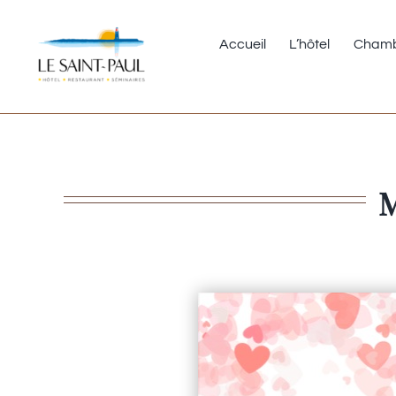
Passer
au
Accueil
L’hôtel
Chamb
contenu
M