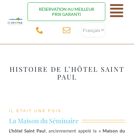
Passer
RÉSERVATION AU MEILLEUR
au
Tog
PRIX GARANTI
contenu
Choisir
Nav
une
Accueil
langue
L’hôtel
HISTOIRE DE L’HÔTEL SAINT
Chambres
PAUL
Restaurant
Séminaires
IL ÉTAIT UNE FOIS…
Photos
La Maison du Séminaire
Activités
L’hôtel Saint Paul
, anciennement appelé la
« Maison du